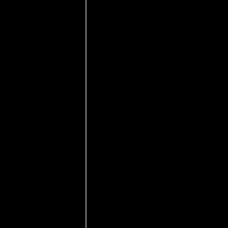
Dolphin's Pearl