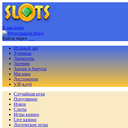
В закладки
Регистрация
Вход
Войти через:
Игровой зал
Турниры
Джекпоты
Лотерея
Акции и бонусы
Магазин
Достижения
VIP-клуб
Случайная игра
Популярное
Новое
Слоты
Игры казино
Live казино
Логические игры